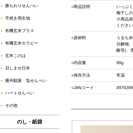
勝ちわりせんべい
○商品説明
いっぷく
梅干しの
手焼き用生地
※商品表
ください
有機玄米プラス
○原材料
うるち米
有機玄米セラピー
分解物、
酸等)、
玄米このは
○内容量
90g
召しませ日本
○保存方法
常温
播州銘菓 塩せんべい
○JANコード
4970289
ハートせんべい
その他
のし・紙袋