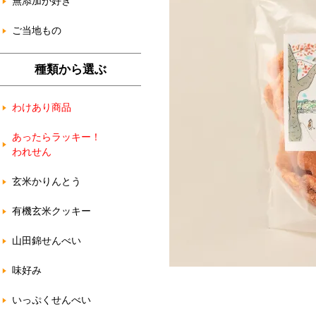
無添加が好き
ご当地もの
種類から選ぶ
わけあり商品
あったらラッキー！
われせん
玄米かりんとう
有機玄米クッキー
山田錦せんべい
味好み
いっぷくせんべい