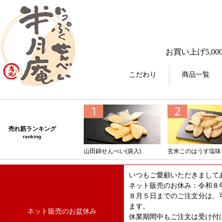
お買い上げ5,00
こだわり
商品一覧
売れ筋ランキング
ranking
山田錦せんべい(袋入)
玄米このはうす塩味
いつもご愛顧いただきまして
ネット販売のお休み：令和８
８月５日までのご注文分は、
ます。
ネット販売のお盆休み
休業期間中もご注文は受け付