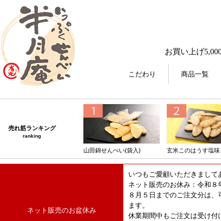
お買い上げ5,00
こだわり
商品一覧
売れ筋ランキング
ranking
山田錦せんべい(袋入)
玄米このはうす塩味
いつもご愛顧いただきまして
ネット販売のお休み：令和８
８月５日までのご注文分は、
ます。
ネット販売のお盆休み
休業期間中もご注文は受け付