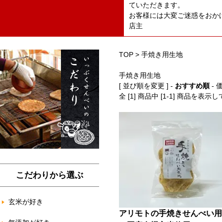
ていただきます。
お客様には大変ご迷惑をおか
店主
TOP
>
手焼き用生地
手焼き用生地
[ 並び順を変更 ] -
おすすめ順
-
全 [1] 商品中 [1-1] 商品を表示
こだわりから選ぶ
玄米が好き
アリモトの手焼きせんべい用