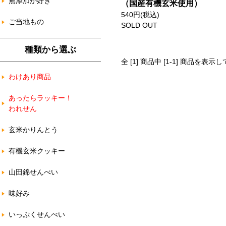
無添加が好き
（国産有機玄米使用）
540円(税込)
ご当地もの
SOLD OUT
種類から選ぶ
全 [1] 商品中 [1-1] 商品を表示
わけあり商品
あったらラッキー！
われせん
玄米かりんとう
有機玄米クッキー
山田錦せんべい
味好み
いっぷくせんべい