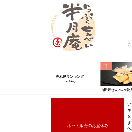
こ
売れ筋ランキング
ranking
山田錦せんべい(袋入
い
ネ
８
ま
ネット販売のお盆休み
休