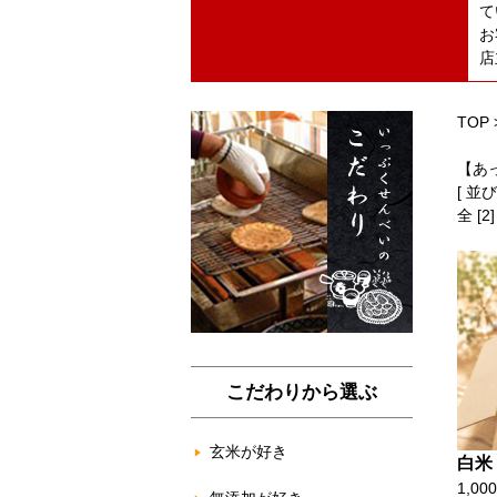
て
お
店
TOP
【あ
[ 並
全 [
こだわりから選ぶ
玄米が好き
白米
1,00