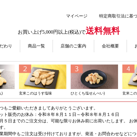
マイページ
特定商取引法に基
送料無料
お買い上げ5,000円以上(税込)で
だわり
商品一覧
店舗のご案内
会社概要
)
玄米このはうす塩味
ひとくち塩せんべい)
玄米この
つもご愛顧いただきましてありがとうございます。
ット販売のお休み：令和８年８月１１日～令和８年８月１６日
月５日までのご注文分は、可能な限りお休み前に出荷いたします。 お
す。
業期間中もご注文は受け付けておりますが、発送・お問合わせなどにつ