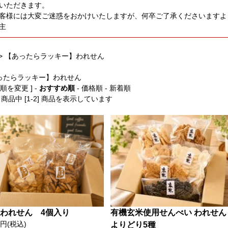
いただきます。
客様には大変ご迷惑をおかけいたしますが、何卒ご了承くださいますよ
主
>
【あったらラッキー】われせん
ったらラッキー】われせん
び順を変更 ] -
おすすめ順
-
価格順
-
新着順
2] 商品中 [1-2] 商品を表示しています
 われせん 4個入り
有機玄米使用せんべい われせん
0円(税込)
よりどり5種