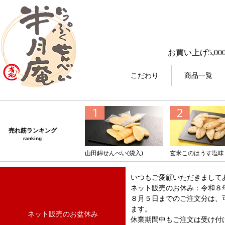
お買い上げ5,00
こだわり
商品一覧
売れ筋ランキング
ranking
山田錦せんべい(袋入)
玄米このはうす塩味
いつもご愛顧いただきまして
ネット販売のお休み：令和８
８月５日までのご注文分は、
ます。
ネット販売のお盆休み
休業期間中もご注文は受け付