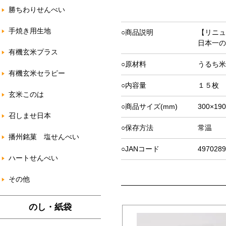
勝ちわりせんべい
手焼き用生地
○商品説明
【リニュ
日本一の
有機玄米プラス
○原材料
うるち米
有機玄米セラピー
○内容量
１５枚
玄米このは
○商品サイズ(mm)
300×190
召しませ日本
○保存方法
常温
播州銘菓 塩せんべい
○JANコード
4970289
ハートせんべい
その他
のし・紙袋