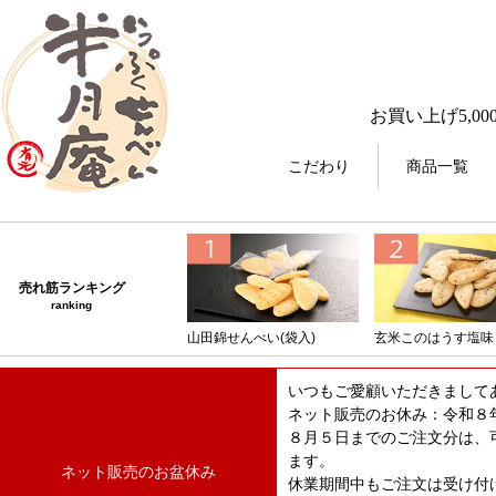
お買い上げ5,00
こだわり
商品一覧
売れ筋ランキング
ranking
山田錦せんべい(袋入)
玄米このはうす塩味
いつもご愛顧いただきまして
ネット販売のお休み：令和８
８月５日までのご注文分は、
ます。
ネット販売のお盆休み
休業期間中もご注文は受け付